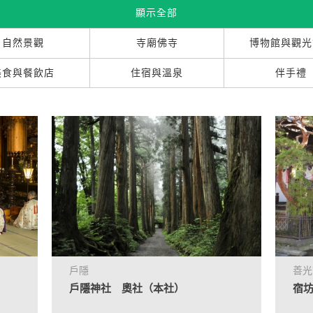
顯示全部
自然景觀
寺廟佛寺
博物館與觀光
美食與餐飲店
住宿與溫泉
伴手禮
戶隱
善光
戶隱神社 奧社（本社）
宿