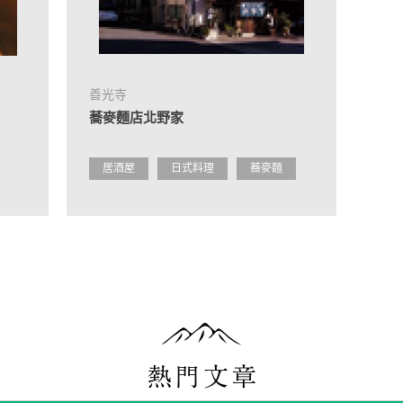
善光寺
蕎麥麵店北野家
居酒屋
日式料理
蕎麥麵