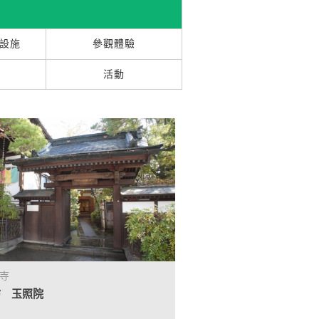
設施
參觀體驗
活動
寺
坊 玉照院