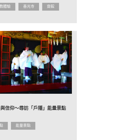
教體驗
善光寺
齋館
話與信仰～尋訪「戶隱」能量景點
點
能量景點