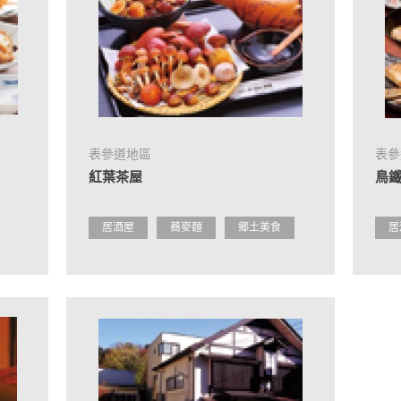
表參道地區
表參
紅葉茶屋
鳥
居酒屋
蕎麥麵
鄉土美食
居