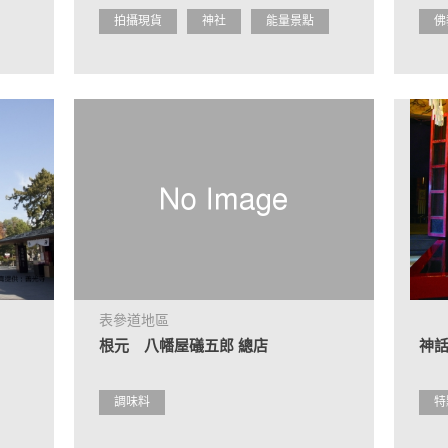
拍攝現貨
神社
能量景點
佛
表參道地區
根元 八幡屋礒五郎 總店
神
調味料
特