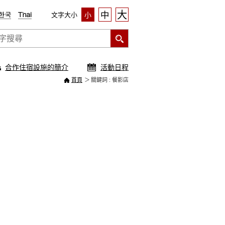
大
中
文字大小
小
合作住宿設施的簡介
活動日程
首頁
關鍵詞 : 餐影店