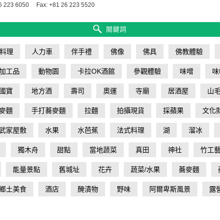
6 223 6050
Fax: +81 26 223 5520
關鍵詞
料理
人力車
伴手禮
佛像
佛具
佛教體驗
加工品
動物園
卡拉OK酒館
參觀體驗
味噌
味
國寶
地方酒
壽司
奧運
寺廟
居酒屋
山
麥麵
手打蕎麥麵
拉麵
拍攝現貨
採蘋果
文化
武家屋敷
水果
水芭蕉
法式料理
湖
溜冰
獨木舟
甜點
當地蔬菜
真田
神社
竹工
能量景點
舊城址
花卉
蔬菜/水果
蕎麥麵
鄉土美食
酒店
醃漬物
野味
阿爾卑斯風景
露