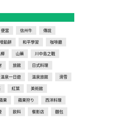
便當
信州牛
傳說
噌餡餅
和平學習
咖啡廳
毛櫸
山藥
川中島之戰
財
旅館
日式料理
溫泉一日遊
溫泉旅館
滑雪
藝
紅葉
美術館
蘋果
蘋果狩り
西洋料理
營
飲料
餐影店
麵包