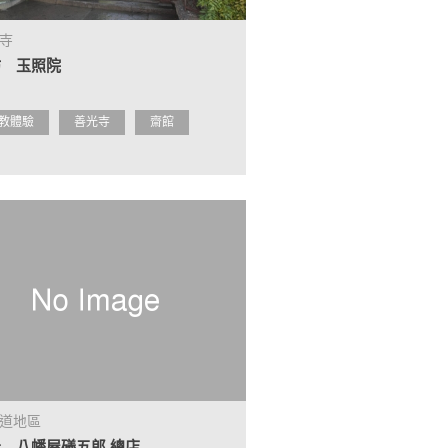
寺
坊 玉照院
教體驗
善光寺
齋館
道地區
 八幡屋礒五郎 總店