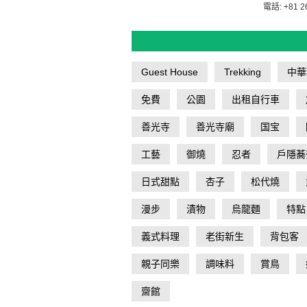
電話: +81 2
Guest House
Trekking
中華
免費
公園
出租自行車
善光寺
善光寺廟
国宝
工藝
御燒
忍者
戶隱蕎
日式甜點
杏子
松代燒
漫步
漬物
烏龍麵
特點
義式料理
老街新生
背包客
親子同樂
調味料
賞鳥
齋館