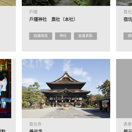
戶隱
善光
戶隱神社 奧社（本社）
宿
拍攝現貨
神社
能量景點
佛
善光寺
表參
景點
善光寺
根元