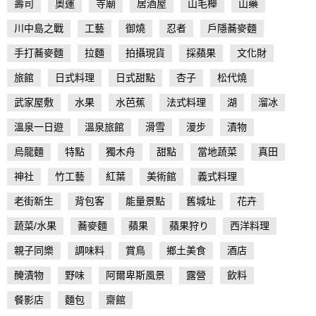
壽司
奧運
寺廟
居酒屋
山毛櫸
山藥
川中島之戰
工藝
御燒
忍者
戶隱蕎麥麵
手打蕎麥麵
拉麵
拍攝現貨
採蘋果
文化財
旅館
日式料理
日式甜點
杏子
松代燒
武家屋敷
水果
水芭蕉
法式料理
湖
溜冰
溫泉一日遊
溫泉旅館
滑雪
漫步
漬物
烏龍麵
特點
獨木舟
甜點
當地蔬菜
真田
神社
竹工藝
紅葉
美術館
義式料理
老街新生
背包客
能量景點
舊城址
花卉
蔬菜/水果
蕎麥麵
蘋果
蘋果狩り
西洋料理
親子同樂
調味料
賞鳥
鄉土美食
酒店
醃漬物
野味
阿爾卑斯風景
露營
飲料
餐影店
麵包
齋館