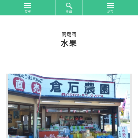
搜尋
首
頁
關鍵詞
從
水果
旅
遊
區
域
搜
尋
從
旅
遊
主
題
搜
尋
合