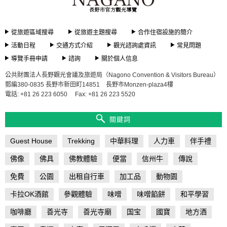
諮
詢
處
資
從旅遊區域搜尋
從旅遊主題搜尋
合作住宿設施的簡介
訊
活動日程
交通方式介紹
觀光諮詢處資訊
常見問題
導覽手冊申請
諮詢
關於個人信息
常
見
公共財團法人長野觀光會議及旅遊局（Nagono Convention & Visitors Bureau）
問
郵編380-0835 長野市新田町14851 長野市Monzen-plaza4樓
題
電話: +81 26 223 6050
Fax: +81 26 223 5520
導
關鍵詞
覽
手
冊
Guest House
Trekking
中華料理
人力車
伴手禮
申
請
佛像
佛具
佛教體驗
便當
信州牛
傳說
免費
公園
出租自行車
加工品
動物園
諮
詢
卡拉OK酒館
參觀體驗
味噌
味噌餡餅
和平學習
咖啡廳
善光寺
善光寺廟
国宝
國寶
地方酒