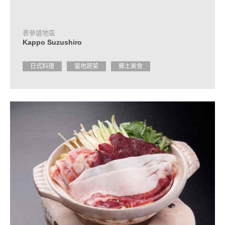
諮
詢
處
資
表參道地區
訊
Kappo Suzushiro
常
日式料理
當地蔬菜
鄉土美食
見
問
題
導
覽
手
冊
申
請
諮
詢