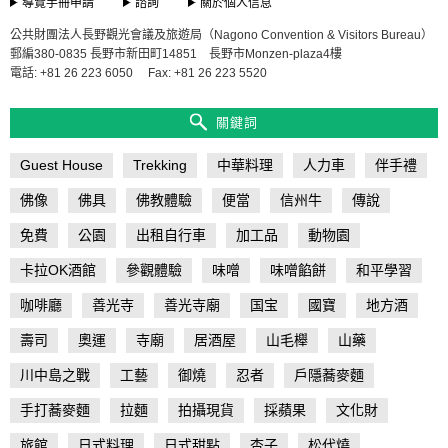
導覽手冊申請
諮詢
關於個人信息
公共財團法人長野觀光會議及旅遊局（Nagono Convention & Visitors Bureau）
郵編380-0835 長野市新田町14851 長野市Monzen-plaza4樓
電話: +81 26 223 6050
Fax: +81 26 223 5520
關鍵詞
Guest House
Trekking
中華料理
人力車
伴手禮
佛像
佛具
佛教體驗
便當
信州牛
傳說
免費
公園
出租自行車
加工品
動物園
卡拉OK酒館
參觀體驗
味噌
味噌餡餅
和平學習
咖啡廳
善光寺
善光寺廟
国宝
國寶
地方酒
壽司
奧運
寺廟
居酒屋
山毛櫸
山藥
川中島之戰
工藝
御燒
忍者
戶隱蕎麥麵
手打蕎麥麵
拉麵
拍攝現貨
採蘋果
文化財
旅館
日式料理
日式甜點
杏子
松代燒