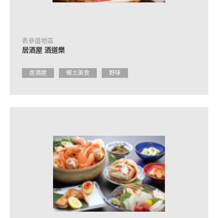
作
住
宿
設
表參道地區
施
居酒屋 酒道樂
的
簡
介
居酒屋
鄉土美食
野味
活
動
日
程
交
通
方
式
介
紹
觀
光