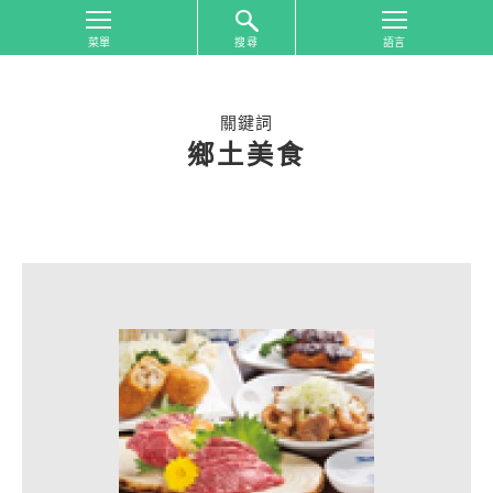
搜尋
首
頁
關鍵詞
從
鄉土美食
旅
遊
區
域
搜
尋
從
旅
遊
主
題
搜
尋
合