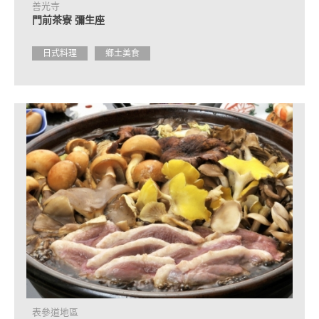
善光寺
門前茶寮 彌生座
日式料理
鄉土美食
表參道地區