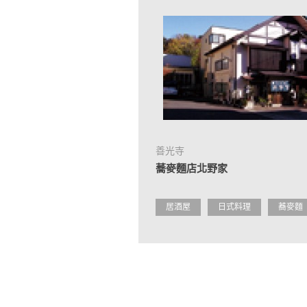
善光寺
蕎麥麵店北野家
居酒屋
日式料理
蕎麥麵