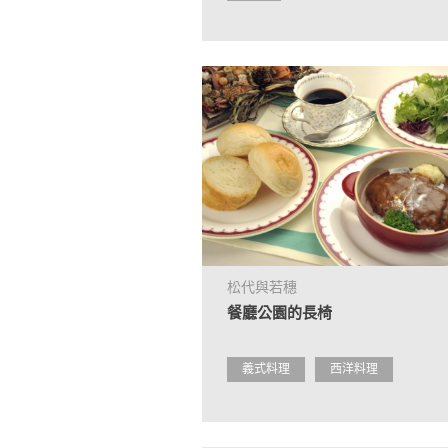
松代與若穗
餐廳公園的長椅
義式料理
西洋料理