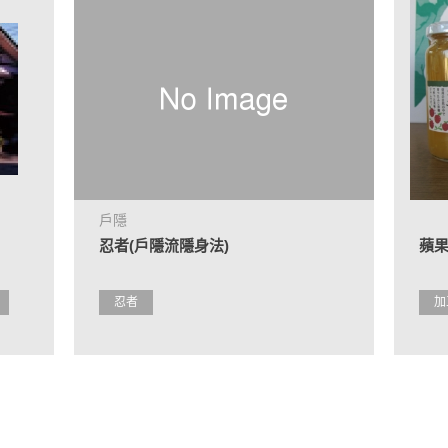
戶隱
忍者(戶隱流隱身法)
蘋
忍者
加