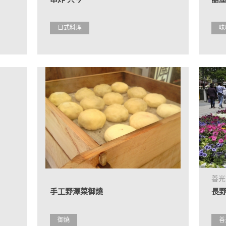
日式料理
味
善光
手工野澤菜御燒
長
御燒
善