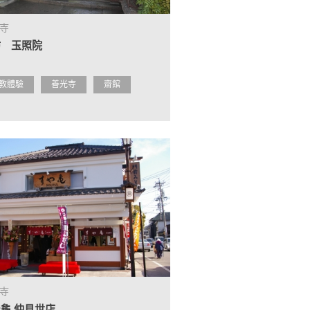
寺
坊 玉照院
教體驗
善光寺
齋館
寺
龜 仲見世店