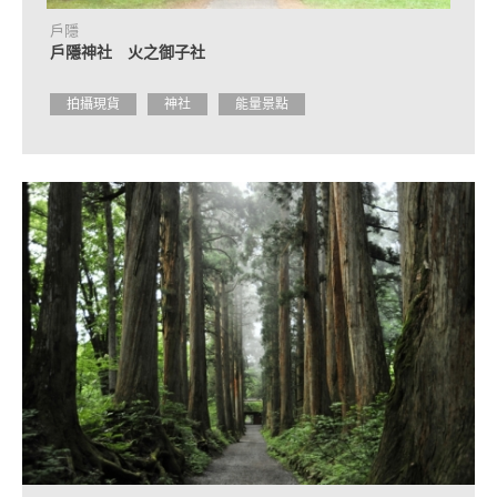
戶隱
戶隱神社 火之御子社
拍攝現貨
神社
能量景點