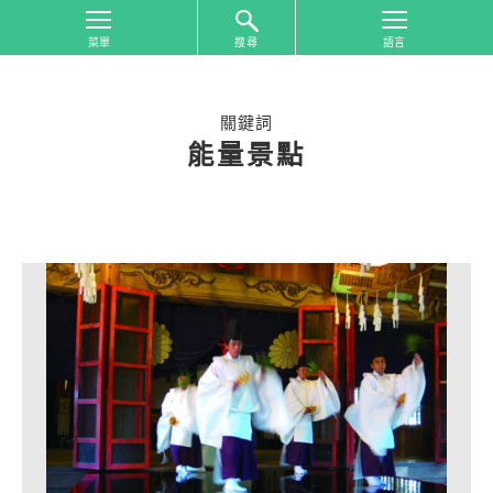
搜尋
首
頁
關鍵詞
從
能量景點
旅
遊
區
域
搜
尋
從
旅
遊
主
題
搜
尋
合