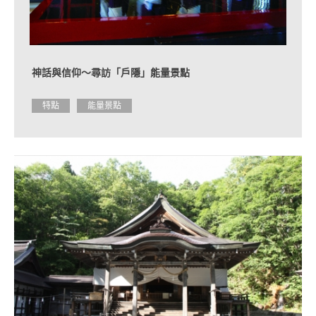
作
住
宿
設
施
神話與信仰～尋訪「戶隱」能量景點
的
簡
介
特點
能量景點
活
動
日
程
交
通
方
式
介
紹
觀
光