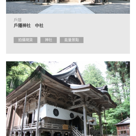
諮
詢
處
資
戶隱
訊
戶隱神社 中社
常
拍攝現貨
神社
能量景點
見
問
題
導
覽
手
冊
申
請
諮
詢